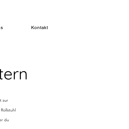
is
Kontakt
tern
t zur
Rollstuhl
er du