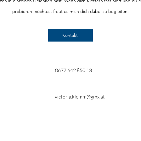
en in einzelnen Gelenken hast. Wenn dich Klettern fasziniert und du 
probieren möchtest freut es mich dich dabei zu begleiten.
Kontakt
0677 642 850 13
victoria.klemm@gmx.at