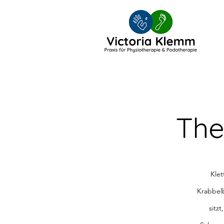
The
Klet
Krabbelb
sitz