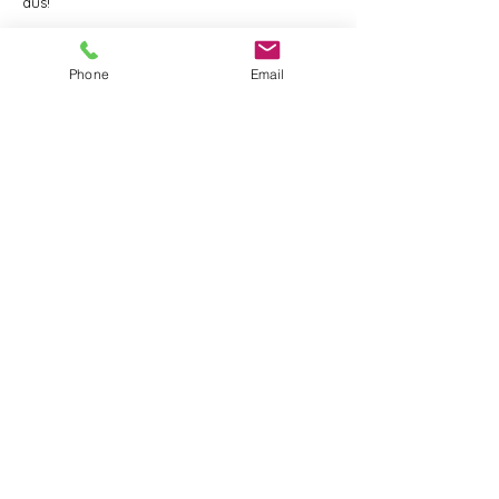
aus!
Derzeit nur für Patient*innen.
Phone
Email
Leonhardstraße 105
8010 Graz
0677 642 850 13
victoria.klemm@gmx.at
AGB
Kontakt
Impressum
© 2025 Victoria Klemm